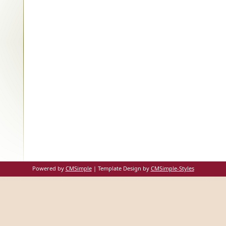
Powered by
CMSimple
| Template Design by
CMSimple-Styles