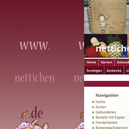
nettich
Home
Karten
Gebund
Sonstiges
Gestecke
L
Login
Navigation
Home
Karten
Gebundenes
Basteln mit Papier
Handarbeiten
Bienenwachskerzen